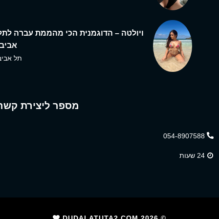
ויולטה – הדוגמנית הכי מהממת עברה לתל
אביב,
תל אביב
מספר ליצירת קשר
054-8907588
24 שעות
2026
© DUDALATUTA2.COM