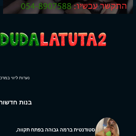
נערות ליווי במרכז
בנות חדשות
סטודנטית ברמה גבוהה בפתח תקווה,