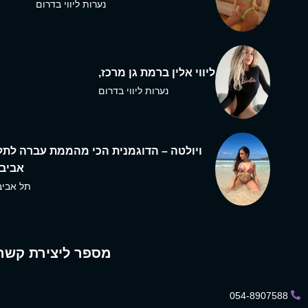
נערות ליווי בדרום
ליווי אלין ברמת גן מרכז,
נערות ליווי בדרום
ויולטה – הדוגמנית הכי מהממת עברה לתל
אביב,
תל אביב
מספר ליצירת קשר
054-8907588