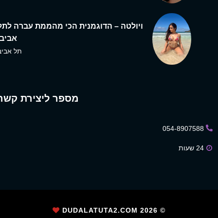
ויולטה – הדוגמנית הכי מהממת עברה לתל
אביב,
תל אביב
מספר ליצירת קשר
054-8907588
24 שעות
2026
© DUDALATUTA2.COM