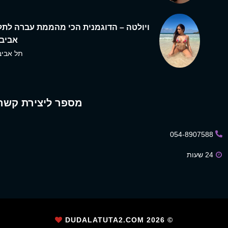
ויולטה – הדוגמנית הכי מהממת עברה לתל
אביב,
תל אביב
מספר ליצירת קשר
054-8907588
24 שעות
2026
© DUDALATUTA2.COM