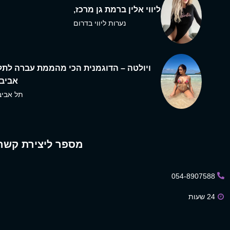
ליווי אלין ברמת גן מרכז,
נערות ליווי בדרום
ויולטה – הדוגמנית הכי מהממת עברה לתל
אביב,
תל אביב
מספר ליצירת קשר
054-8907588
24 שעות