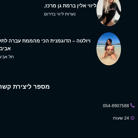
ליווי אלין ברמת גן מרכז,
נערות ליווי בדרום
ויולטה – הדוגמנית הכי מהממת עברה לתל
אביב,
תל אביב
מספר ליצירת קשר
054-8907588
24 שעות