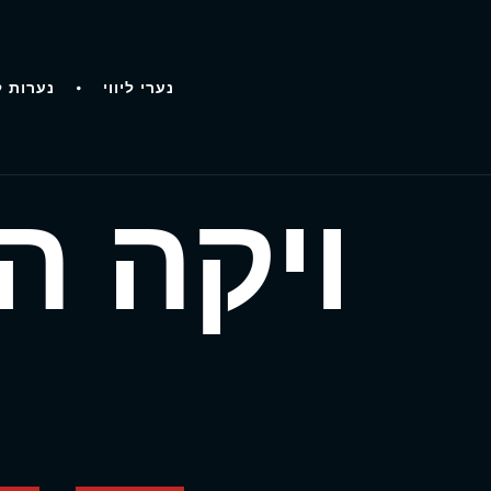
נערי ליווי
נערות ל
ויקה ה