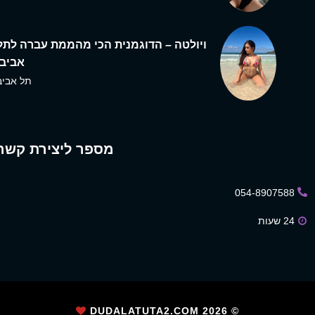
ויולטה – הדוגמנית הכי מהממת עברה לתל
אביב,
תל אביב
מספר ליצירת קשר
054-8907588
24 שעות
2026
© DUDALATUTA2.COM