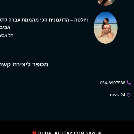
ויולטה – הדוגמנית הכי מהממת עברה לתל
אביב,
תל אביב
מספר ליצירת קשר
054-8907588
24 שעות
2026
© DUDALATUTA2.COM