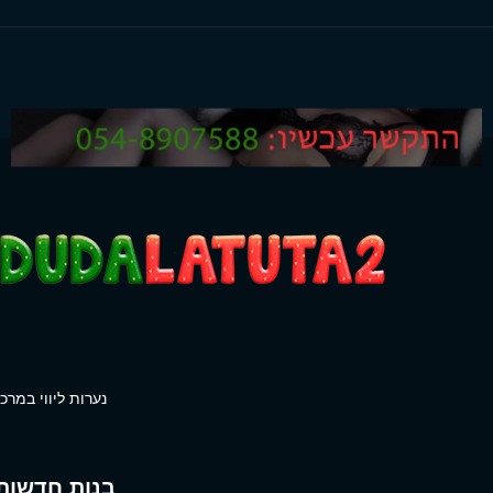
נערות ליווי במרכז
בנות חדשות