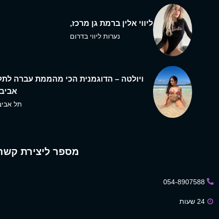
ליווי אלין ברמת גן מרכז,
נערות ליווי בדרום
ויולטה – הדוגמנית הכי מהממת עברה לתל
אביב,
תל אביב
מספר ליצירת קשר
054-8907588
24 שעות