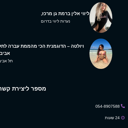
ליווי אלין ברמת גן מרכז,
נערות ליווי בדרום
ויולטה – הדוגמנית הכי מהממת עברה לתל
אביב,
תל אביב
מספר ליצירת קשר
054-8907588
24 שעות