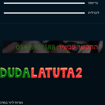
כריזמה
ליברלית
נערות ליווי במרכז