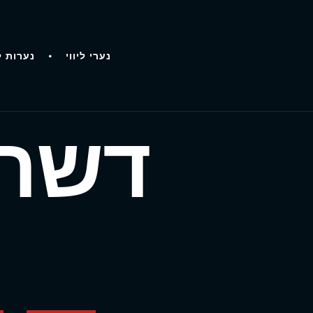
נערי ליווי
נערות ל
דשה 