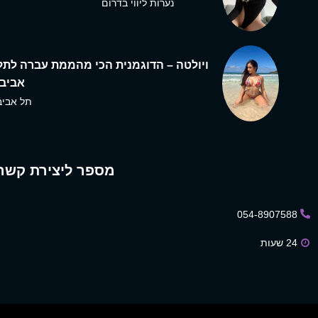
נערות ליווי בדרום
ויולטה – הדוגמנית הכי מהממת עברה לתל
אביב,
תל אביב
מספר ליצירת קשר
054-8907588
24 שעות