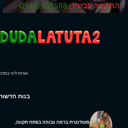
נערות ליווי במרכז
בנות חדשות
סטודנטית ברמה גבוהה בפתח תקווה,