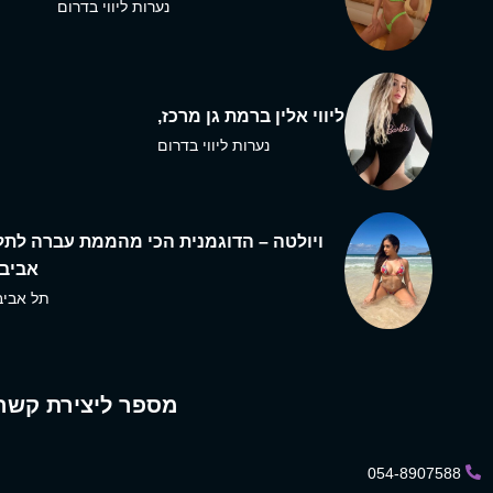
נערות ליווי בדרום
ליווי אלין ברמת גן מרכז,
נערות ליווי בדרום
ויולטה – הדוגמנית הכי מהממת עברה לתל
אביב,
תל אביב
מספר ליצירת קשר
054-8907588