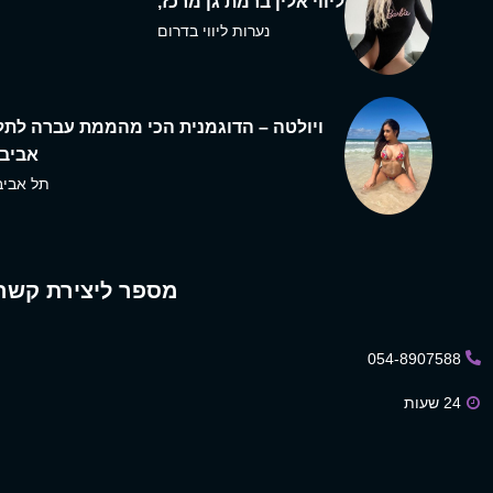
ליווי אלין ברמת גן מרכז,
נערות ליווי בדרום
ויולטה – הדוגמנית הכי מהממת עברה לתל
אביב,
תל אביב
מספר ליצירת קשר
054-8907588
24 שעות