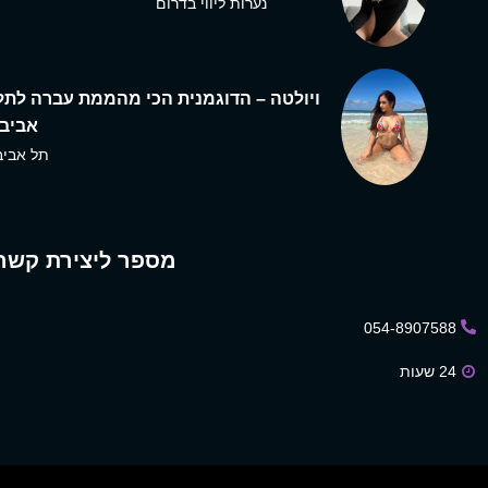
נערות ליווי בדרום
ויולטה – הדוגמנית הכי מהממת עברה לתל
אביב,
תל אביב
מספר ליצירת קשר
054-8907588
24 שעות