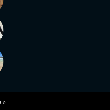
6
© DUDALATUTA2.COM