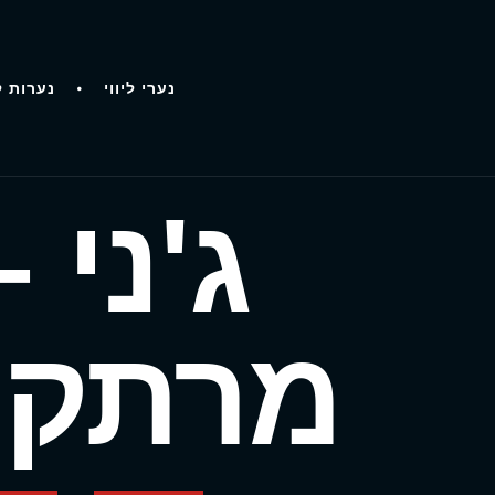
נערי ליווי
נערות ל
ג'ני 
מרתקת