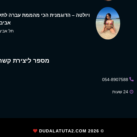
ויולטה – הדוגמנית הכי מהממת עברה לתל
אביב,
תל אביב
מספר ליצירת קשר
054-8907588
24 שעות
2026
© DUDALATUTA2.COM