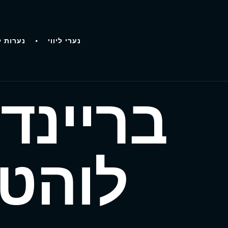
נערי ליווי
נערות ל
בריינד