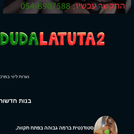
נערות ליווי במרכז
בנות חדשות
סטודנטית ברמה גבוהה בפתח תקווה,