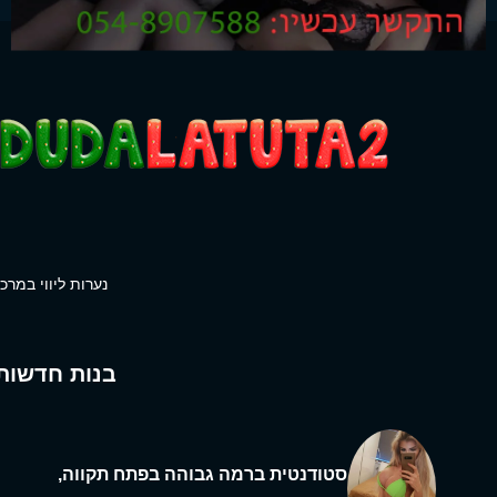
נערות ליווי במרכז
בנות חדשות
סטודנטית ברמה גבוהה בפתח תקווה,