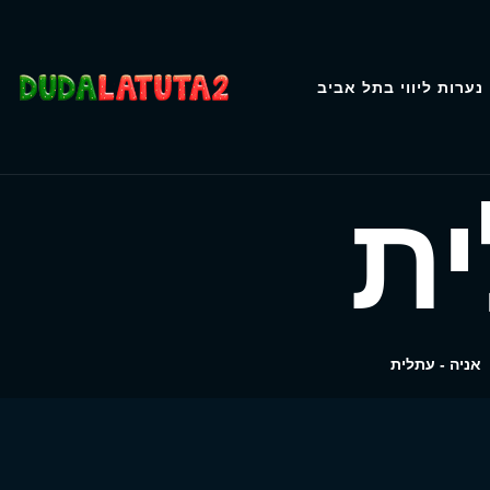
נערות ליווי בתל אביב
ית
אניה - עתלית