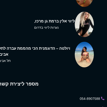
ליווי אלין ברמת גן מרכז,
נערות ליווי בדרום
ויולטה – הדוגמנית הכי מהממת עברה לתל
אביב,
תל אביב
מספר ליצירת קשר
054-8907588