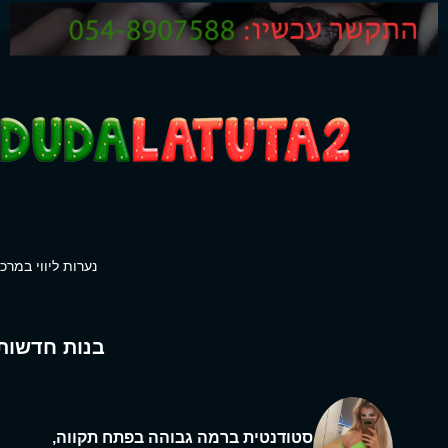
נערות ליווי במרכז
בנות חדשות
סטודנטית ברמה גבוהה בפתח תקווה,