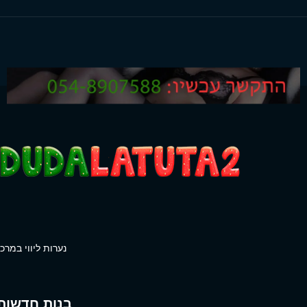
נערות ליווי במרכז
בנות חדשות