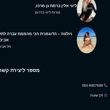
ליווי אלין ברמת גן מרכז,
נערות ליווי בדרום
ויולטה – הדוגמנית הכי מהממת עברה לתל
אביב,
תל אביב
מספר ליצירת קשר
054-8907588
24 שעות