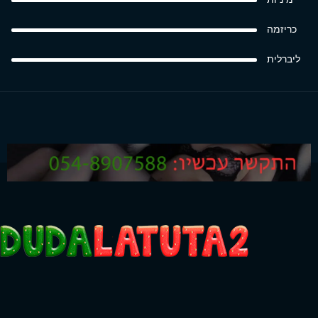
כריזמה
ליברלית