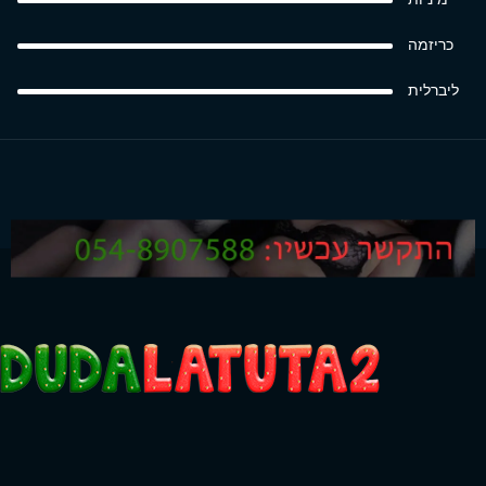
כריזמה
ליברלית