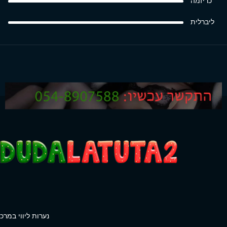
כריזמה
ליברלית
נערות ליווי במרכז