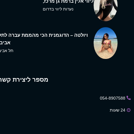
ליווי אלין ברמת גן מרכז,
נערות ליווי בדרום
ויולטה – הדוגמנית הכי מהממת עברה לתל
אביב,
תל אביב
מספר ליצירת קשר
054-8907588
24 שעות