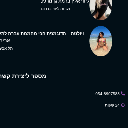
ליווי אלין ברמת גן מרכז,
נערות ליווי בדרום
ויולטה – הדוגמנית הכי מהממת עברה לתל
אביב,
תל אביב
מספר ליצירת קשר
054-8907588
24 שעות