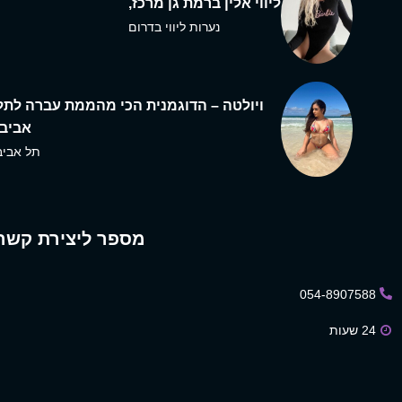
ליווי אלין ברמת גן מרכז,
נערות ליווי בדרום
ויולטה – הדוגמנית הכי מהממת עברה לתל
אביב,
תל אביב
מספר ליצירת קשר
054-8907588
24 שעות