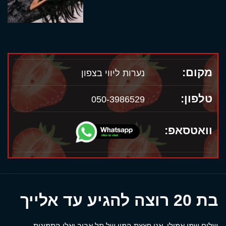
מקום:
נערות ליווי בצפון
טלפון:
050-3986529
וואטסאפ:
בת 20 רוצה להגיע עד אלייך
שלום שמי אמילי, אני פצצת המין של תל אביב ואלו התמונות