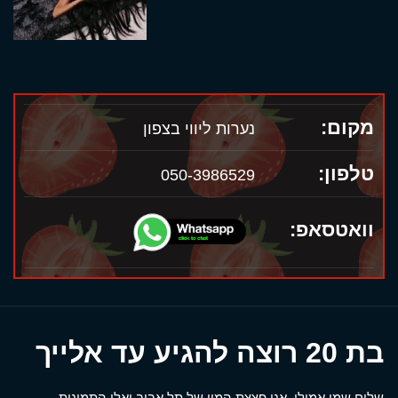
מקום:
נערות ליווי בצפון
טלפון:
050-3986529
וואטסאפ:
בת 20 רוצה להגיע עד אלייך
שלום שמי אמילי, אני פצצת המין של תל אביב ואלו התמונות