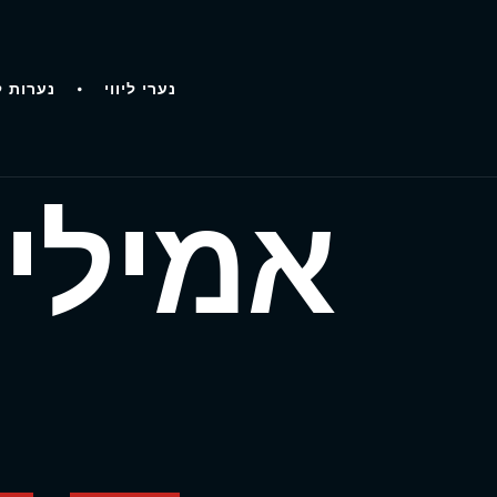
נערי ליווי
נערות ל
אמילי