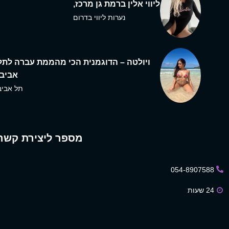
ליווי אלין ברמת גן מרכז,
נערות ליווי בדרום
ויולטה – הדוגמנית הכי מהממת עברה לתל
אביב,
תל אביב
מספר ליצירת קשר
054-8907588
24 שעות