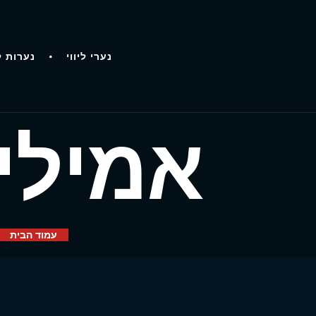
נערי ליווי
נערות ל
אמילי
עמוד הבית