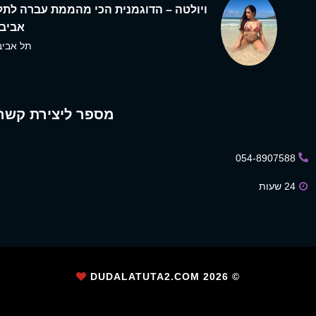
ויולטה – הדוגמנית הכי מהממת עברה לתל
אביב,
תל אביב
מספר ליצירת קשר
054-8907588
24 שעות
2026
© DUDALATUTA2.COM