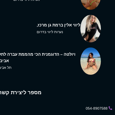
ליווי אלין ברמת גן מרכז,
נערות ליווי בדרום
ויולטה – הדוגמנית הכי מהממת עברה לתל
אביב,
תל אביב
מספר ליצירת קשר
054-8907588