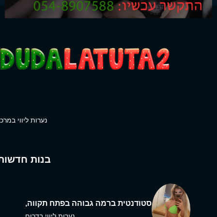
נערות ליווי במרכז
בנות חדשות
סטודנטית ברמה גבוהה בפתח תקווה,
נערות ליווי בדרום