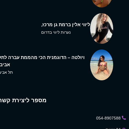
ליווי אלין ברמת גן מרכז,
נערות ליווי בדרום
ויולטה – הדוגמנית הכי מהממת עברה לתל
אביב,
תל אביב
מספר ליצירת קשר
054-8907588