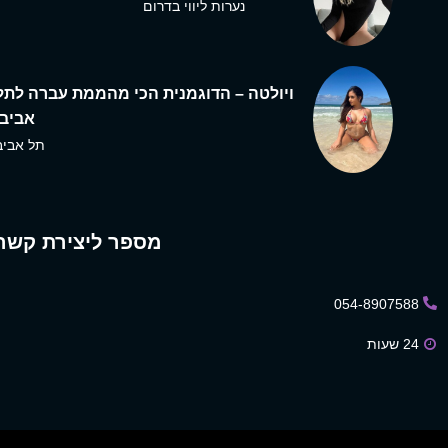
נערות ליווי בדרום
ויולטה – הדוגמנית הכי מהממת עברה לתל
אביב,
תל אביב
מספר ליצירת קשר
054-8907588
24 שעות