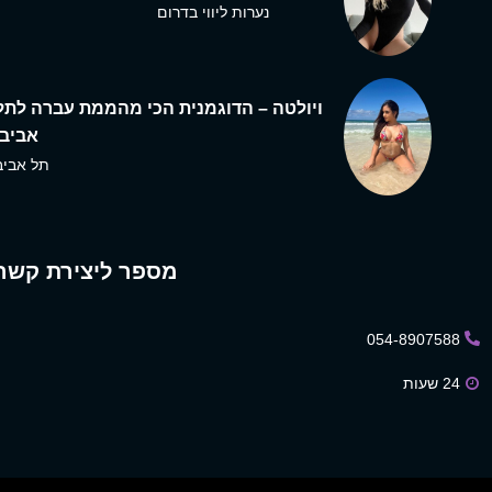
נערות ליווי בדרום
ויולטה – הדוגמנית הכי מהממת עברה לתל
אביב,
תל אביב
מספר ליצירת קשר
054-8907588
24 שעות