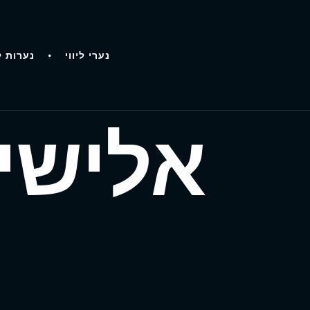
נערי ליווי
נערות ל
אלישי