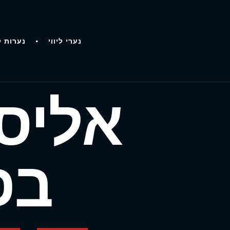
נערי ליווי
נערות ל
אליס 
בפ