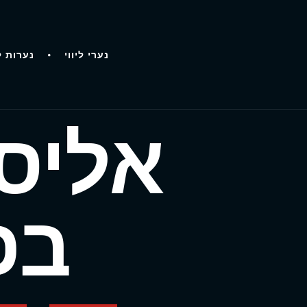
נערי ליווי
נערות ל
אליס 
בפ