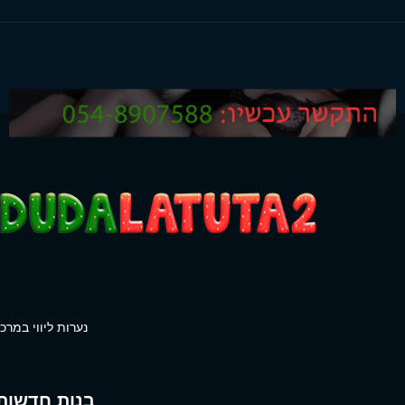
נערות ליווי במרכז
בנות חדשות