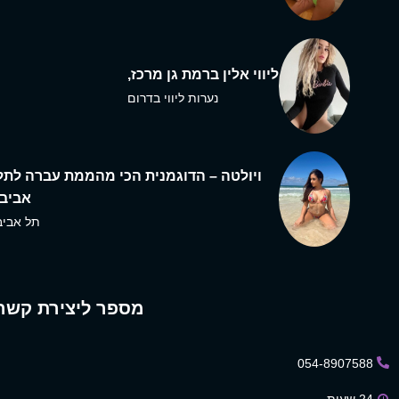
ליווי אלין ברמת גן מרכז,
נערות ליווי בדרום
ויולטה – הדוגמנית הכי מהממת עברה לתל
אביב,
תל אביב
מספר ליצירת קשר
054-8907588
24 שעות